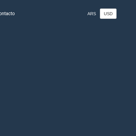
ontacto
ARS
USD