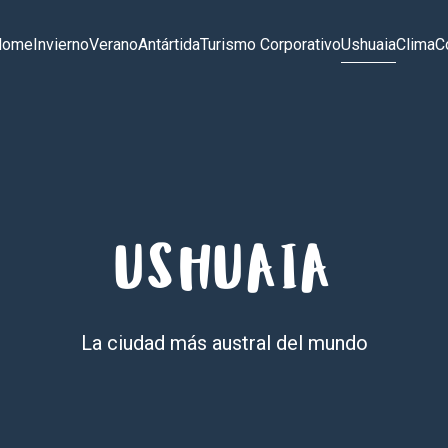
Home
Invierno
Verano
Antártida
Turismo Corporativo
Ushuaia
Clima
C
USHUAIA
La ciudad más austral del mundo